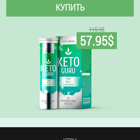
КУПИТЬ
115.9$
57.95$
АПТЕКА